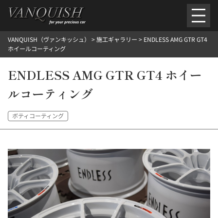
内
容
を
VANQUISH（ヴァンキッシュ）
>
施工ギャラリー
>
ENDLESS AMG GTR GT4
ス
ごあいさつ
会社案内
施工環境紹介
所在地
ホイールコーティング
キ
ご提供メニュー
ッ
ENDLESS AMG GTR GT4 ホイー
外装のガラスコーティング施工料金
ホイールコーティング施工料金
プ
ヘッドライトクリーニング施工料金
ルームクリーニング＆コーティング施工料金
ルコーティング
樹脂・メッシュパーツコーティング施工料金
ウインド水染み除去 ＆ 撥水施工料金
塩害 防錆対策
デントリペア
プロテクションフィルム
こだわり洗車
ボティコーティング
施工ギャラリー
PICKUP
NOSTALGIC
お客さまの声
お問い合わせ
施工のご予約
検
索