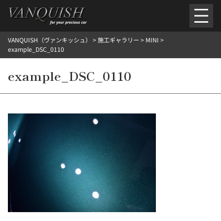
内
容
を
VANQUISH（ヴァンキッシュ）
>
施工ギャラリー
>
MINI
>
ス
ごあいさつ
会社案内
施工環境紹介
所在地
example_DSC_0110
キ
ご提供メニュー
ッ
example_DSC_0110
外装のガラスコーティング施工料金
ホイールコーティング施工料金
プ
ヘッドライトクリーニング施工料金
ルームクリーニング＆コーティング施工料金
樹脂・メッシュパーツコーティング施工料金
ウインド水染み除去 ＆ 撥水施工料金
塩害 防錆対策
デントリペア
プロテクションフィルム
こだわり洗車
施工ギャラリー
PICKUP
NOSTALGIC
お客さまの声
お問い合わせ
施工のご予約
検
索