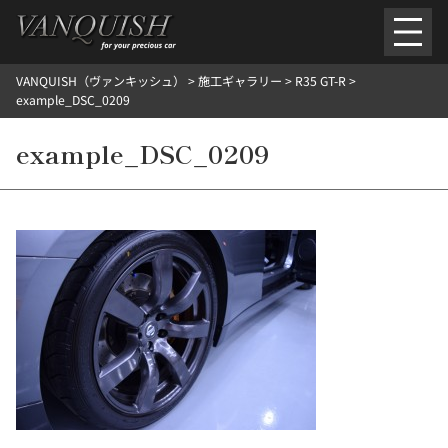
内
容
を
VANQUISH（ヴァンキッシュ）
>
施工ギャラリー
>
R35 GT-R
>
ス
ごあいさつ
会社案内
施工環境紹介
所在地
example_DSC_0209
キ
ご提供メニュー
ッ
example_DSC_0209
外装のガラスコーティング施工料金
ホイールコーティング施工料金
プ
ヘッドライトクリーニング施工料金
ルームクリーニング＆コーティング施工料金
樹脂・メッシュパーツコーティング施工料金
ウインド水染み除去 ＆ 撥水施工料金
塩害 防錆対策
デントリペア
プロテクションフィルム
こだわり洗車
施工ギャラリー
PICKUP
NOSTALGIC
お客さまの声
お問い合わせ
施工のご予約
検
索