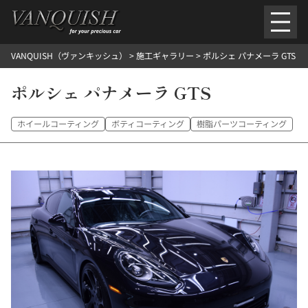
内
容
を
VANQUISH（ヴァンキッシュ）
>
施工ギャラリー
>
ポルシェ パナメーラ GTS
ス
ごあいさつ
会社案内
施工環境紹介
所在地
キ
ご提供メニュー
ポルシェ パナメーラ GTS
ッ
外装のガラスコーティング施工料金
ホイールコーティング施工料金
プ
ヘッドライトクリーニング施工料金
ルームクリーニング＆コーティング施工料金
ホイールコーティング
ボティコーティング
樹脂パーツコーティング
樹脂・メッシュパーツコーティング施工料金
ウインド水染み除去 ＆ 撥水施工料金
塩害 防錆対策
デントリペア
プロテクションフィルム
こだわり洗車
施工ギャラリー
PICKUP
NOSTALGIC
お客さまの声
お問い合わせ
施工のご予約
検
索