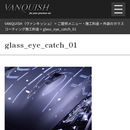
内
容
を
VANQUISH（ヴァンキッシュ）
>
ご提供メニュー・施工料金
>
外装のガラス
ス
ごあいさつ
会社案内
施工環境紹介
所在地
コーティング施工料金
>
glass_eye_catch_01
キ
ご提供メニュー
ッ
glass_eye_catch_01
外装のガラスコーティング施工料金
ホイールコーティング施工料金
プ
ヘッドライトクリーニング施工料金
ルームクリーニング＆コーティング施工料金
樹脂・メッシュパーツコーティング施工料金
ウインド水染み除去 ＆ 撥水施工料金
塩害 防錆対策
デントリペア
プロテクションフィルム
こだわり洗車
施工ギャラリー
PICKUP
NOSTALGIC
お客さまの声
お問い合わせ
施工のご予約
検
索