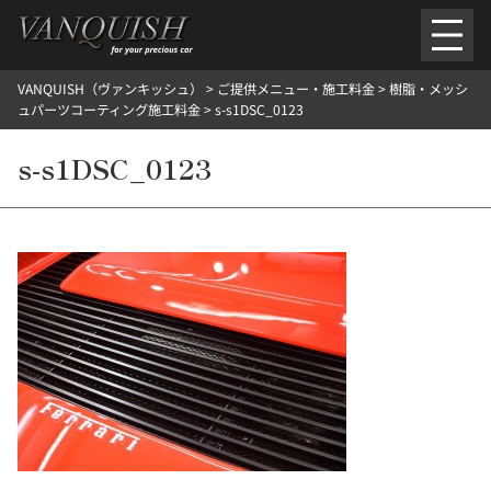
内
容
を
VANQUISH（ヴァンキッシュ）
>
ご提供メニュー・施工料金
>
樹脂・メッシ
ス
ごあいさつ
会社案内
施工環境紹介
所在地
ュパーツコーティング施工料金
>
s-s1DSC_0123
キ
ご提供メニュー
ッ
s-s1DSC_0123
外装のガラスコーティング施工料金
ホイールコーティング施工料金
プ
ヘッドライトクリーニング施工料金
ルームクリーニング＆コーティング施工料金
樹脂・メッシュパーツコーティング施工料金
ウインド水染み除去 ＆ 撥水施工料金
塩害 防錆対策
デントリペア
プロテクションフィルム
こだわり洗車
施工ギャラリー
PICKUP
NOSTALGIC
お客さまの声
お問い合わせ
施工のご予約
検
索