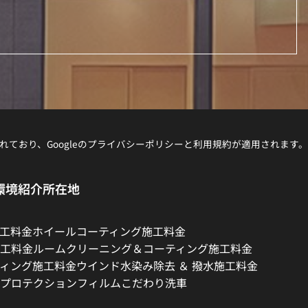
れており、Googleの
プライバシーポリシー
と
利用規約
が適用されます。
環境紹介
所在地
工料金
ホイールコーティング施工料金
工料金
ルームクリーニング＆コーティング施工料金
ィング施工料金
ウインド水染み除去 ＆ 撥水施工料金
プロテクションフィルム
こだわり洗車