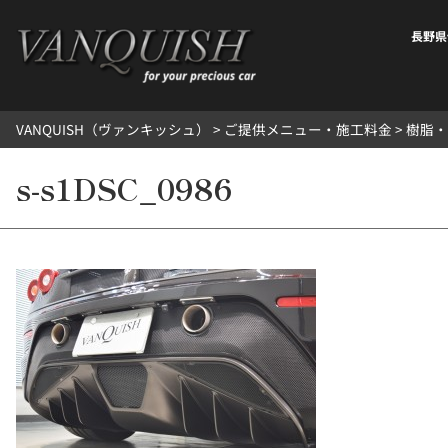
内
容
長野県
を
ス
キ
VANQUISH（ヴァンキッシュ）
>
ご提供メニュー・施工料金
>
樹脂・
ッ
プ
s-s1DSC_0986