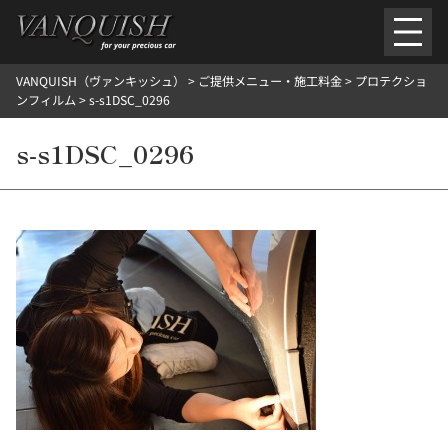
内
容
を
VANQUISH（ヴァンキッシュ）
>
ご提供メニュー・施工料金
>
プロテクショ
ス
ごあいさつ
会社案内
施工環境紹介
所在地
ンフィルム
>
s-s1DSC_0296
キ
ご提供メニュー
ッ
s-s1DSC_0296
外装のガラスコーティング施工料金
ホイールコーティング施工料金
プ
ヘッドライトクリーニング施工料金
ルームクリーニング＆コーティング施工料金
樹脂・メッシュパーツコーティング施工料金
ウインド水染み除去 ＆ 撥水施工料金
塩害 防錆対策
デントリペア
プロテクションフィルム
こだわり洗車
施工ギャラリー
PICKUP
NOSTALGIC
お客さまの声
お問い合わせ
施工のご予約
検
索