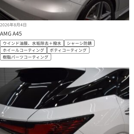
2026年8月4日
AMG A45
ウインド油膜、水垢除去＋撥水
シャーシ防錆
ホイールコーティング
ボティコーティング
樹脂パーツコーティング