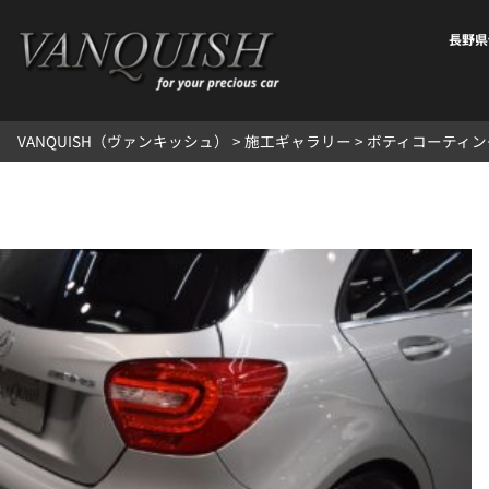
内
容
長野県
を
ス
キ
VANQUISH（ヴァンキッシュ）
>
施工ギャラリー
>
ボティコーティン
ッ
プ