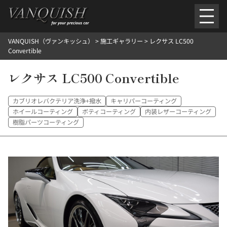
内
容
を
VANQUISH（ヴァンキッシュ）
>
施工ギャラリー
>
レクサス LC500
ス
ごあいさつ
会社案内
施工環境紹介
所在地
Convertible
キ
ご提供メニュー
ッ
レクサス LC500 Convertible
外装のガラスコーティング施工料金
ホイールコーティング施工料金
プ
ヘッドライトクリーニング施工料金
ルームクリーニング＆コーティング施工料金
樹脂・メッシュパーツコーティング施工料金
カブリオレバクテリア洗浄+撥水
キャリパーコーティング
ウインド水染み除去 ＆ 撥水施工料金
塩害 防錆対策
デントリペア
ホイールコーティング
ボティコーティング
内装レザーコーティング
プロテクションフィルム
こだわり洗車
樹脂パーツコーティング
施工ギャラリー
PICKUP
NOSTALGIC
お客さまの声
お問い合わせ
施工のご予約
検
索