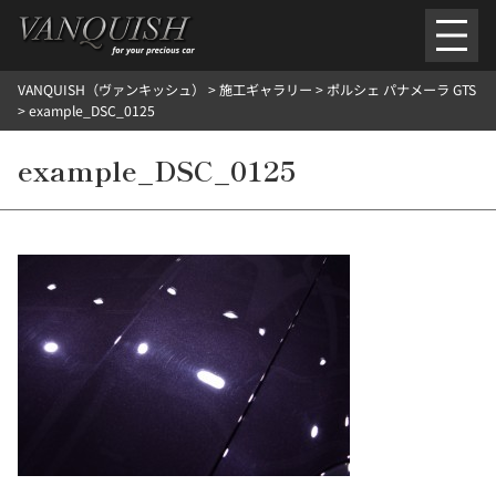
内
容
を
VANQUISH（ヴァンキッシュ）
>
施工ギャラリー
>
ポルシェ パナメーラ GTS
ス
ごあいさつ
会社案内
施工環境紹介
所在地
>
example_DSC_0125
キ
ご提供メニュー
ッ
example_DSC_0125
外装のガラスコーティング施工料金
ホイールコーティング施工料金
プ
ヘッドライトクリーニング施工料金
ルームクリーニング＆コーティング施工料金
樹脂・メッシュパーツコーティング施工料金
ウインド水染み除去 ＆ 撥水施工料金
塩害 防錆対策
デントリペア
プロテクションフィルム
こだわり洗車
施工ギャラリー
PICKUP
NOSTALGIC
お客さまの声
お問い合わせ
施工のご予約
検
索