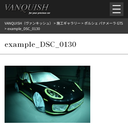
内
容
を
VANQUISH（ヴァンキッシュ）
>
施工ギャラリー
>
ポルシェ パナメーラ GTS
ス
ごあいさつ
会社案内
施工環境紹介
所在地
>
example_DSC_0130
キ
ご提供メニュー
ッ
example_DSC_0130
外装のガラスコーティング施工料金
ホイールコーティング施工料金
プ
ヘッドライトクリーニング施工料金
ルームクリーニング＆コーティング施工料金
樹脂・メッシュパーツコーティング施工料金
ウインド水染み除去 ＆ 撥水施工料金
塩害 防錆対策
デントリペア
プロテクションフィルム
こだわり洗車
施工ギャラリー
PICKUP
NOSTALGIC
お客さまの声
お問い合わせ
施工のご予約
検
索