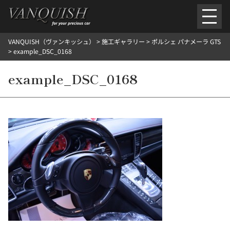
内
容
を
VANQUISH（ヴァンキッシュ）
>
施工ギャラリー
>
ポルシェ パナメーラ GTS
ス
ごあいさつ
会社案内
施工環境紹介
所在地
>
example_DSC_0168
キ
ご提供メニュー
ッ
example_DSC_0168
外装のガラスコーティング施工料金
ホイールコーティング施工料金
プ
ヘッドライトクリーニング施工料金
ルームクリーニング＆コーティング施工料金
樹脂・メッシュパーツコーティング施工料金
ウインド水染み除去 ＆ 撥水施工料金
塩害 防錆対策
デントリペア
プロテクションフィルム
こだわり洗車
施工ギャラリー
PICKUP
NOSTALGIC
お客さまの声
お問い合わせ
施工のご予約
検
索