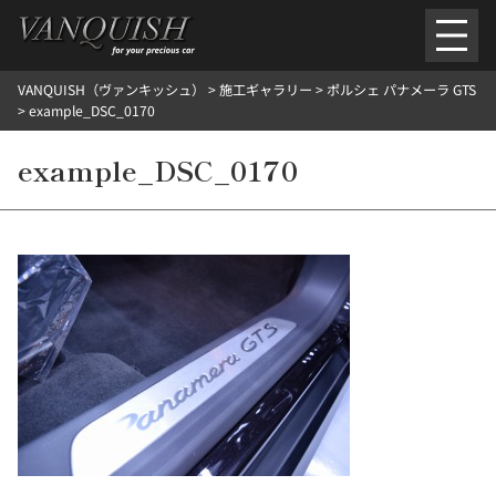
内
容
を
VANQUISH（ヴァンキッシュ）
>
施工ギャラリー
>
ポルシェ パナメーラ GTS
ス
ごあいさつ
会社案内
施工環境紹介
所在地
>
example_DSC_0170
キ
ご提供メニュー
ッ
example_DSC_0170
外装のガラスコーティング施工料金
ホイールコーティング施工料金
プ
ヘッドライトクリーニング施工料金
ルームクリーニング＆コーティング施工料金
樹脂・メッシュパーツコーティング施工料金
ウインド水染み除去 ＆ 撥水施工料金
塩害 防錆対策
デントリペア
プロテクションフィルム
こだわり洗車
施工ギャラリー
PICKUP
NOSTALGIC
お客さまの声
お問い合わせ
施工のご予約
検
索